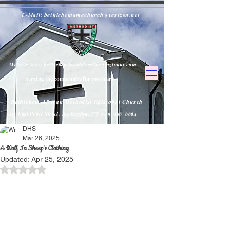
E-Mail:
bethlehemamechurch@verizon.net
Website:
www.bethlehempearlstreetburlingtonnj.com
Serving the community for 196 years
Bethlehem African Methodist Episcopal Church
213 East Pearl Street, Burlington, NJ
609-386-6664
DHS
Mar 26, 2025
A Wolf In Sheep's Clothing
Updated:
Apr 25, 2025
Rated NaN out of 5 stars.