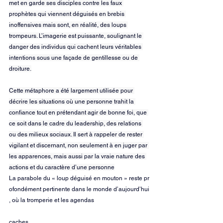
met en garde ses disciples contre les faux 
prophètes qui viennent déguisés en brebis 
inoffensives mais sont, en réalité, des loups 
trompeurs. L’imagerie est puissante, soulignant le 
danger des individus qui cachent leurs véritables 
intentions sous une façade de gentillesse ou de 
droiture.
Cette métaphore a été largement utilisée pour 
décrire les situations où une personne trahit la 
confiance tout en prétendant agir de bonne foi, que 
ce soit dans le cadre du leadership, des relations 
ou des milieux sociaux. Il sert à rappeler de rester 
vigilant et discernant, non seulement à en juger par 
les apparences, mais aussi par la vraie nature des 
actions et du caractère d’une personne
La parabole du « loup déguisé en mouton » reste pr
ofondément pertinente dans le monde d’aujourd’hui
, où la tromperie et les agendas 
caches 