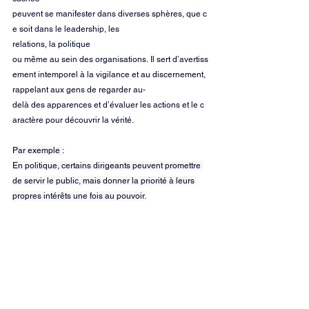
peuvent se manifester dans diverses sphères, que c
e soit dans le leadership, les 
relations, la politique 
ou même au sein des organisations. Il sert d’avertiss
ement intemporel à la vigilance et au discernement, 
rappelant aux gens de regarder au-
delà des apparences et d’évaluer les actions et le c
aractère pour découvrir la vérité.
Par exemple :
En politique, certains dirigeants peuvent promettre 
de servir le public, mais donner la priorité à leurs 
propres intérêts une fois au pouvoir.
En milieu de travail, les personnes contraires à 
l’éthique peuvent utiliser le charme pour gravir les 
échelons, au détriment de leurs collègues ou des 
valeurs de l’entreprise.
Dans les relations personnelles, quelqu’un peut 