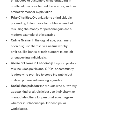
employees or customers while engaging in 
unethical practices behind the scenes, such as 
embezzlement or exploitation.
Fake Charities
: Organizations or individuals 
pretending to fundraise for noble causes but 
misusing the money for personal gain are a 
modern example of this parable.
Online Scams
: In the digital age, scammers 
often disguise themselves as trustworthy 
entities, like banks or tech support, to exploit 
unsuspecting individuals.
Abuse of Power in Leadership
: Beyond pastors, 
this includes politicians, CEOs, or community 
leaders who promise to serve the public but 
instead pursue self-serving agendas.
Social Manipulation
: Individuals who outwardly 
appear kind or altruistic but use their charm to 
manipulate others for personal advantage—
whether in relationships, friendships, or 
workplaces.